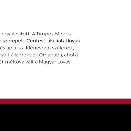
 megvalósított. A Timpex Ménes
szerepelt, Centest, aki fiatal lovak
 és apja is a Ménesben született,
esült államokbeli Omahába, ahol a
ét méltóvá vált a Magyar Lovas