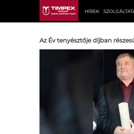
HÍREK
SZOLGÁLTAT
Az Év tenyésztője díjban rész