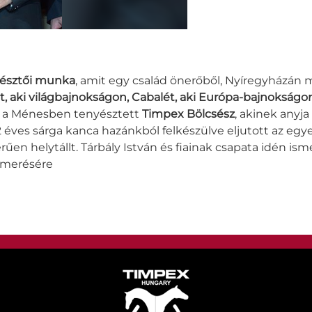
yésztői munka
, amit egy család önerőből, Nyíregyházán
et, aki világbajnokságon, Cabalét, aki Európa-bajnokságon 
n, a Ménesben tenyésztett
Timpex Bölcsész
, akinek anyja
2 éves sárga kanca hazánkból felkészülve eljutott az egy
en helytállt. Tárbály István és fiainak csapata idén ism
smerésére