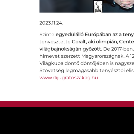
2023.11.24.
Szinte
egyedülálló Európában az a ten
tenyésztette
Coralt, aki olimpián, Cent
világbajnokságán győzött
. De 2017-be
hírnevet szerzett Magyarországnak. A 1
Világkupa döntő döntőjében is nagyszerű
Szövetség legmagasabb tenyésztői eli
www.dijugratoszakag.hu