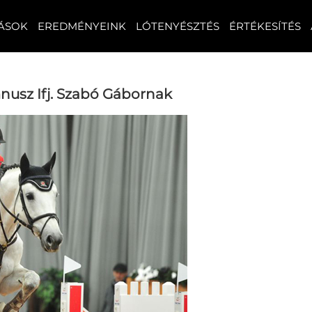
ÁSOK
EREDMÉNYEINK
LÓTENYÉSZTÉS
ÉRTÉKESÍTÉS
nusz Ifj. Szabó Gábornak