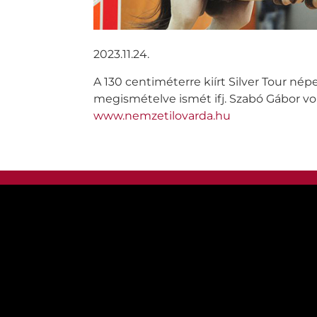
2023.11.24.
A 130 centiméterre kiírt Silver Tour nép
megismételve ismét ifj. Szabó Gábor vo
www.nemzetilovarda.hu