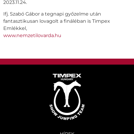
2023.11.24.
Ifj. Szabó Gábor a tegnapi győzelme után
fantasztikusan lovagolt a fináléban is Timpex
Emlékkel,
www.nemzetilovarda.hu
HÍREK