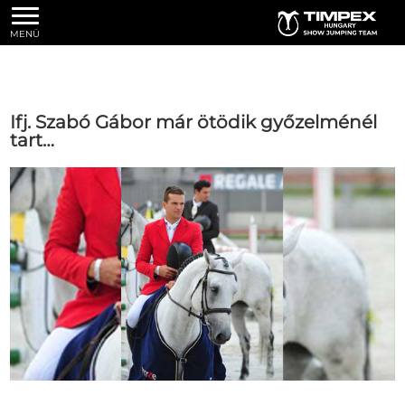
MENÜ
Ifj. Szabó Gábor már ötödik győzelménél
tart…