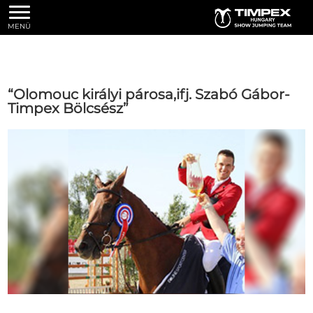
MENÜ
“Olomouc királyi párosa,ifj. Szabó Gábor-
Timpex Bölcsész”