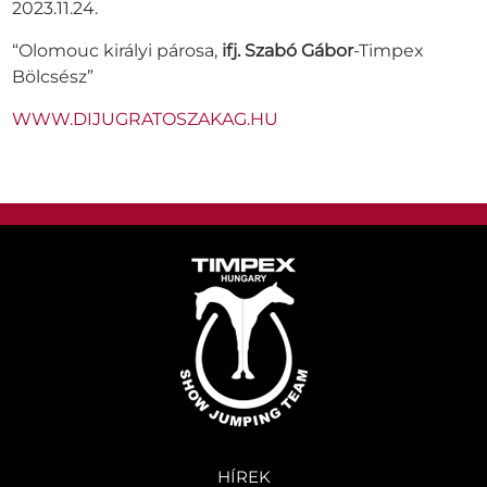
2023.11.24.
“Olomouc királyi párosa,
ifj. Szabó Gábor
-Timpex
Bölcsész”
WWW.DIJUGRATOSZAKAG.HU
HÍREK