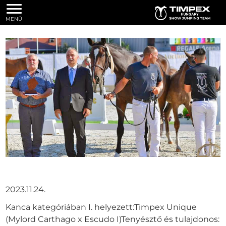
MENÜ
A Magyar Sportlótenyésztők Országos
Egyesület által szervezett
Csikóchampionátuson
2023.11.24.
Kanca kategóriában I. helyezett:Timpex Unique
(Mylord Carthago x Escudo I)Tenyésztő és tulajdonos: