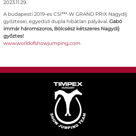
2023.11.29.
A budapesti 2019-es CSI***-W GRAND PRIX Nagydíj
győztesei, egyedüli dupla hibátlan pályával.
Gabó
immár háromszoros, Bölcsész kétszeres Nagydíj
győztes!
www.worldofshowjumping.com