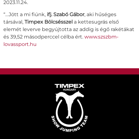
2023.11.24.
“…Jött a mi fiúnk,
ifj. Szabó Gábor
, aki hűséges
társával,
Timpex Bölcsésszel
a kettesugrás első
elemét leverve begyújtotta az addig is égő rakétákat
és 39,52 másodperccel célba ért.
www.szszbm-
lovassport.hu