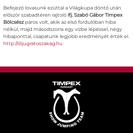
Befejező lovasunk ezúttal a Világkupa döntő után
először szabadtéren rajtoló
ifj. Szabó Gábor Timpex
Bölcsész
páros volt, akik az első fordulóban hiba
nélkül, majd másodszorra egy vízbe lépéssel, négy
hibaponttal, csapatunk legjobb eredményét érték el.
http://dijugratoszakag.hu