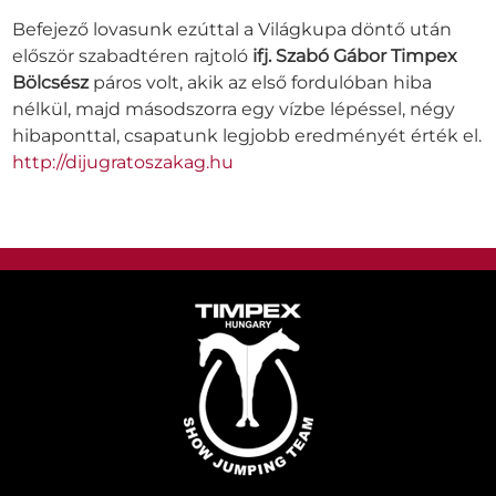
Befejező lovasunk ezúttal a Világkupa döntő után
először szabadtéren rajtoló
ifj. Szabó Gábor Timpex
Bölcsész
páros volt, akik az első fordulóban hiba
nélkül, majd másodszorra egy vízbe lépéssel, négy
hibaponttal, csapatunk legjobb eredményét érték el.
http://dijugratoszakag.hu